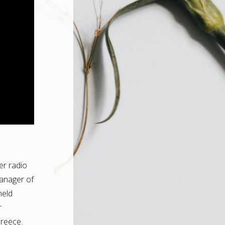
er radio
Manager of
held
r
Greece.