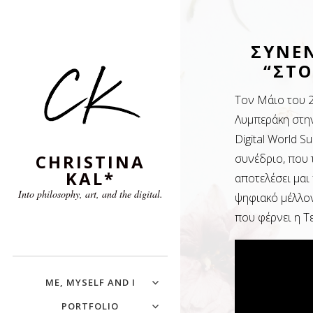
ΣΥΝΕΝ
“ΣΤΟ
Τον Μάιο του 
Λυμπεράκη στην
Digital World 
CHRISTINA
συνέδριο, που 
KAL*
αποτελέσει μαι
Into philosophy, art, and the digital.
ψηφιακό μέλλον 
που φέρνει η Τ
ME, MYSELF AND I
PORTFOLIO