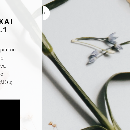
ΚΑΙ
.1
τρια του
το
 να
το
λίξεις