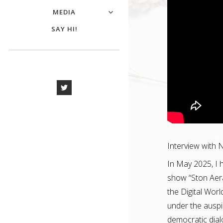
MEDIA
SAY HI!
Interview with N
In May 2025, I 
show “Ston Aera
the Digital Wor
under the auspi
democratic dial