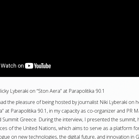
icky Lyberaki on “Ston Aera” at Parapolitika 90.1
had the pleasure of being hosted by journalist Niki Lyberaki on h
” at Parapolitika 90.1, in my capacity as co-organizer and PR 
ld Summit Greece. During the interview, I presented the summit, 
ces of the United Nations, which aims to serve as a platform fo
ogue on new technologies, the digital future, and innovation in 