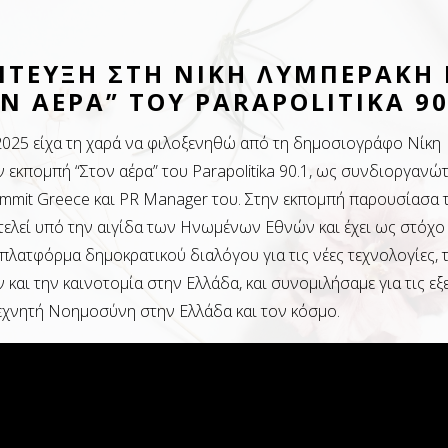
ΤΕΥΞΗ ΣΤΗ ΝΙΚΗ ΛΥΜΠΕΡΑΚΗ 
Ν ΑΕΡΑ” ΤΟΥ PARAPOLITIKA 90
2025 είχα τη χαρά να φιλοξενηθώ από τη δημοσιογράφο Νίκη
 εκπομπή “Στον αέρα” του Parapolitika 90.1, ως συνδιοργανώ
Summit Greece και PR Manager του. Στην εκπομπή παρουσίασα 
τελεί υπό την αιγίδα των Ηνωμένων Εθνών και έχει ως στόχο
 πλατφόρμα δημοκρατικού διαλόγου για τις νέες τεχνολογίες, 
και την καινοτομία στην Ελλάδα, και συνομιλήσαμε για τις εξε
εχνητή Νοημοσύνη στην Ελλάδα και τον κόσμο.